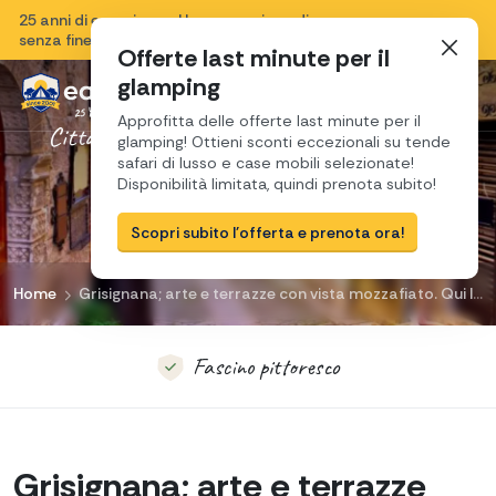
25 anni di esperienza, Una sensazione di vacanza
Chiudi
senza fine e una passione per la Croazia.
Offerte last minute per il
glamping
Approfitta delle offerte last minute per il
Città idilliaca ricca di arte, cultura e storia
glamping! Ottieni sconti eccezionali su tende
L'incantevole
safari di lusso e case mobili selezionate!
Disponibilità limitata, quindi prenota subito!
Panorami incantevoli
Grisignana
Scopri subito l'offerta e prenota ora!
Paradiso artistico
Home
Grisignana; arte e terrazze con vista mozzafiato. Qui la creatività è in fermento!
Fascino pittoresco
Musica, arte, bellezza
Grisignana; arte e terrazze