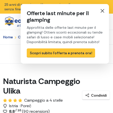
25 anni di esperienza, Una sensazione di vacanza
Chiudi
senza fine e una passione per la Croazia.
Offerte last minute per il
Animazione per grandi e piccini
glamping
Approfitta delle offerte last minute per il
glamping! Ottieni sconti eccezionali su tende
Piscina d'acqua dolce
Home
Campeggi in Croazia
safari di lusso e case mobili selezionate!
Istria
Poreč
Naturista Campeggio Ulika
Disponibilità limitata, quindi prenota subito!
8 km da Parenzo
Scopri subito l'offerta e prenota ora!
Naturista Campeggio
Ulika
Condividi
Campeggio a 4 stelle
Istria · Poreč
/ 10
8.8
(
90
recensioni)