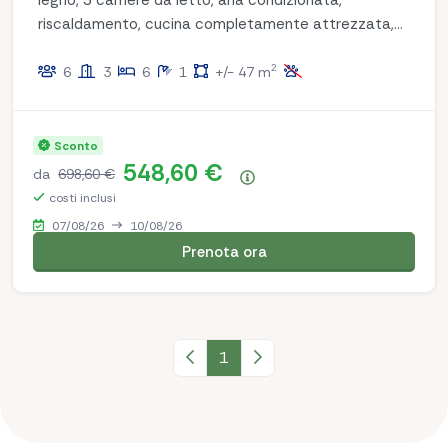
riscaldamento, cucina completamente attrezzata,
bagno con doccia, WC e lavandino. Godetevi il lusso
2
e la comodità durante il vostro soggiorno!
6
3
6
1
+/- 47 m
Sconto
548,60 €
da
698,60 €
Riepilogo dei prezzi
costi inclusi
07/08/26
10/08/26
Prenota ora
Pagina precedente
1
Pagina successiva