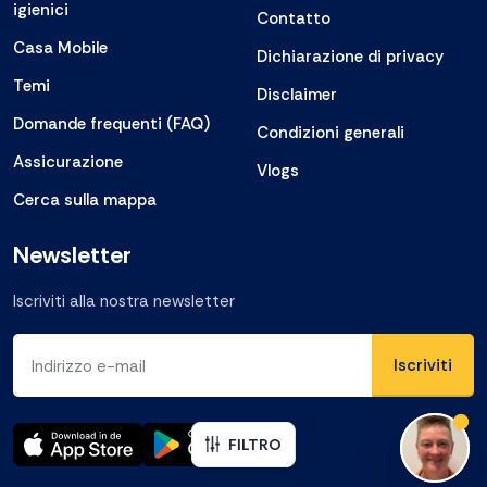
igienici
Contatto
Casa Mobile
Dichiarazione di privacy
Temi
Disclaimer
Domande frequenti (FAQ)
Condizioni generali
Assicurazione
Vlogs
Cerca sulla mappa
Newsletter
Iscriviti alla nostra newsletter
Indirizzo e-mail
titl
FILTRO