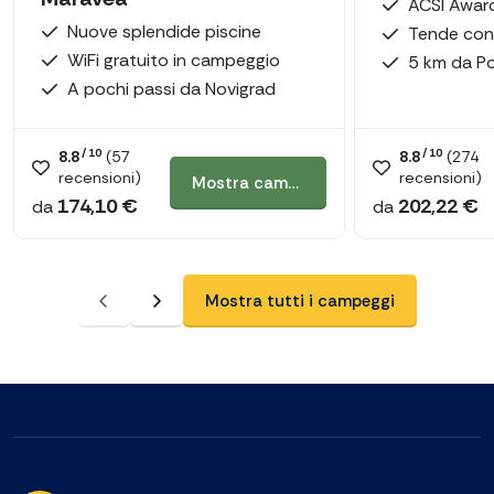
Nuove splendide piscine
Tende con
WiFi gratuito in campeggio
5 km da P
A pochi passi da Novigrad
/ 10
/ 10
8.8
(
57
8.8
(
274
recensioni)
recensioni)
Mostra campeggio
174,10 €
202,22 €
da
da
Mostra tutti i campeggi