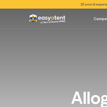
25 anni di esper
Campe
Allo