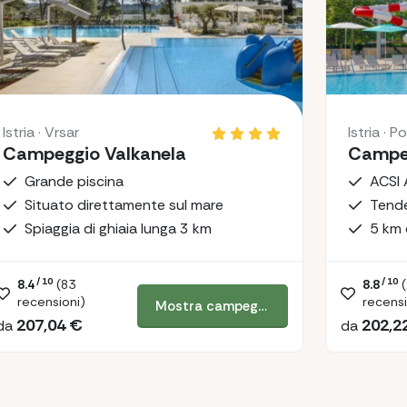
Istria · Vrsar
Istria · P
Campeggio Valkanela
Campeg
Grande piscina
Situato direttamente sul mare
Tende
Spiaggia di ghiaia lunga 3 km
5 km 
/ 10
/ 10
8.4
(
83
8.8
(
recensioni)
recensi
Mostra campeggio
207,04 €
202,2
da
da