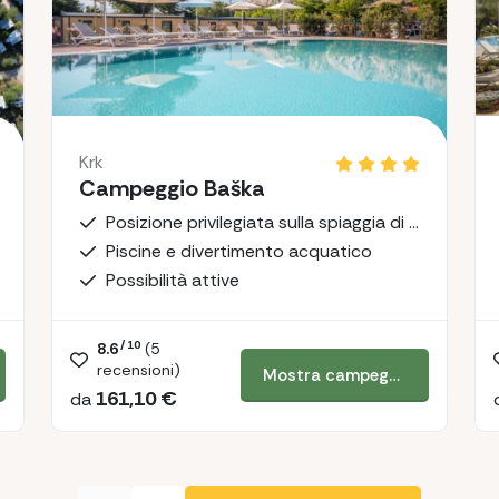
Krk
Campeggio Baška
Posizione privilegiata sulla spiaggia di Vela Plaža
Piscine e divertimento acquatico
Possibilità attive
/ 10
8.6
(
5
recensioni)
Mostra campeggio
161,10 €
da