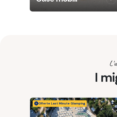
L'u
I mi
Offerte Last Minute Glamping