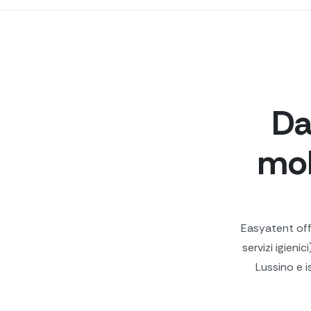
Da
mob
Easyatent off
servizi igienic
Lussino e i