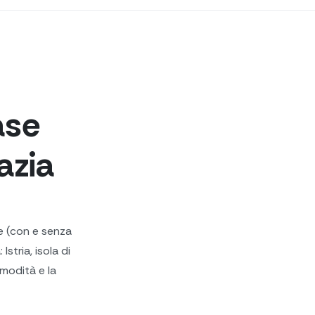
ase
azia
e (con e senza
Istria, isola di
omodità e la