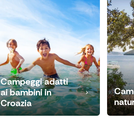
Campeggi adatti
Cam
ai bambini in
natur
Croazia