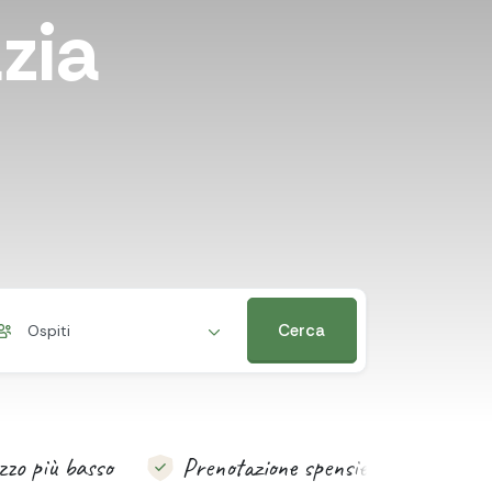
azia
Cerca
Ospiti
zzo più basso
Prenotazione spensierata!