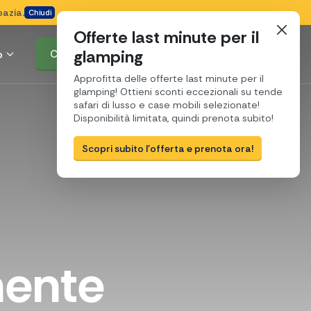
oazia.
Chiudi
Offerte last minute per il
glamping
o
Cerca e prenota
Approfitta delle offerte last minute per il
glamping! Ottieni sconti eccezionali su tende
safari di lusso e case mobili selezionate!
Disponibilità limitata, quindi prenota subito!
Scopri subito l'offerta e prenota ora!
mente