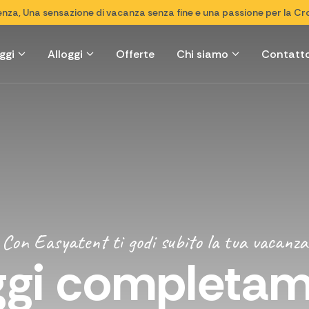
ienza, Una sensazione di vacanza senza fine e una passione per la Cr
ggi
Alloggi
Offerte
Chi siamo
Contatt
Con Easyatent ti godi subito la tua vacanza
ggi completa