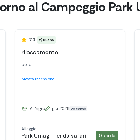
iorno al Campeggio Park
7,0
Buono
rilassamento
bello
Mostra recensione
A. Nigro
giu 2026
Da solo/a
Alloggio
lloggio
alloggio
Park Umag - Tenda safari
Guarda