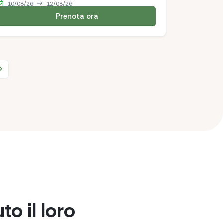
10/08/26
12/08/26
Prenota ora
recedente
Pagina successiva
to il loro