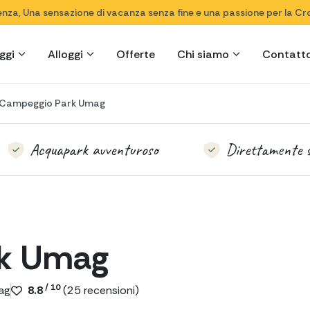
ienza, Una sensazione di vacanza senza fine e una passione per la Cr
ggi
Alloggi
Offerte
Chi siamo
Contatt
Campeggio Park Umag
Acquapark avventuroso
Direttamente 
rk Umag
/ 10
mag
8.8
(
25
recensioni)