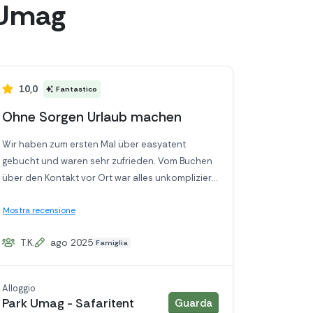
 Umag
10,0
Fantastico
Ohne Sorgen Urlaub machen
Wir haben zum ersten Mal über easyatent
gebucht und waren sehr zufrieden. Vom Buchen
über den Kontakt vor Ort war alles unkompliziert
und sehr hilfsbereit.
Mostra recensione
Der Check-in verlief reibungslos und schnell.
Die Glampingzelte waren super ausgestattet und
T.K.
ago 2025
Famiglia
komfortabel. Wir hatten eine Klimaanlage und
durch die erhöhte Lage ear selbst der starke
Regen problemlos.
Alloggio
Alles war Fußläufig in weniger als 5 Minuten
alloggio
Park Umag - Safaritent
Guarda
erreichbar (Schwimmbad, Restaurant, Meer,