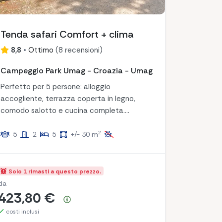
Tenda safari Comfort + clima
8,8
•
Ottimo
(
8 recensioni
)
Campeggio Park Umag - Croazia - Umag
Perfetto per 5 persone: alloggio
accogliente, terrazza coperta in legno,
comodo salotto e cucina completa.
Rilassatevi e godetevi un soggiorno
2
spensierato!
5
2
5
+/- 30 m
Solo 1 rimasti a questo prezzo.
da
423,80 €
Riepilogo dei prezzi
costi inclusi