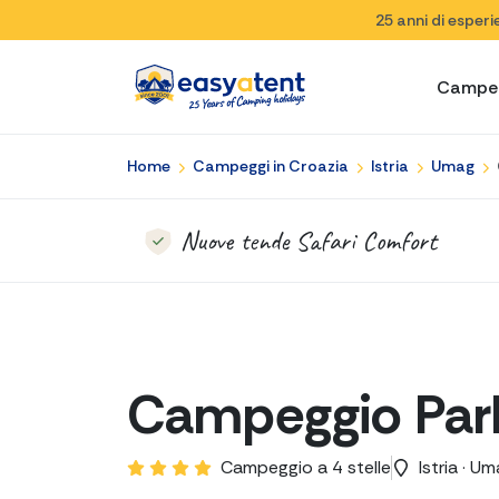
25 anni di esper
Campe
Home
Campeggi in Croazia
Istria
Umag
Nuove tende Safari Comfort
Campeggio Pa
Campeggio a 4 stelle
Istria · U