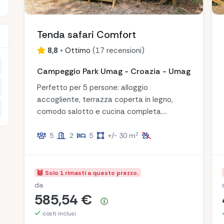
Tenda safari Comfort
8,8
•
Ottimo
(
17 recensioni
)
remento
Campeggio Park Umag - Croazia - Umag
remento
Perfetto per 5 persone: alloggio
accogliente, terrazza coperta in legno,
remento
comodo salotto e cucina completa.
Rilassatevi e godetevi un soggiorno
2
spensierato!
5
2
5
+/- 30 m
Solo 1 rimasti a questo prezzo.
da
585,54 €
Riepilogo dei prezzi
costi inclusi