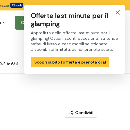
oazia.
Chiudi
Offerte last minute per il
glamping
o
Cerca e prenota
Approfitta delle offerte last minute per il
glamping! Ottieni sconti eccezionali su tende
safari di lusso e case mobili selezionate!
Disponibilità limitata, quindi prenota subito!
sul mare
9 km da Umago
Scopri subito l'offerta e prenota ora!
Condividi