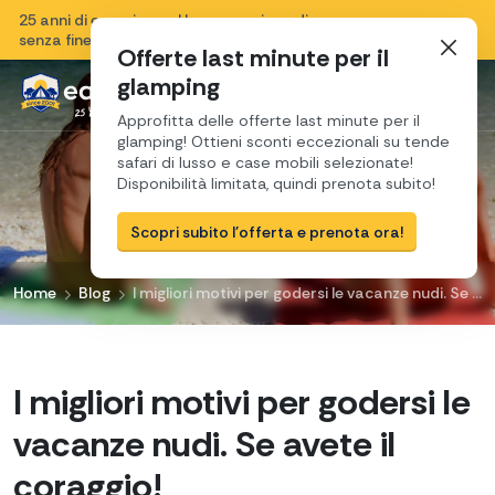
25 anni di esperienza, Una sensazione di vacanza
Chiudi
senza fine e una passione per la Croazia.
Offerte last minute per il
glamping
Approfitta delle offerte last minute per il
glamping! Ottieni sconti eccezionali su tende
safari di lusso e case mobili selezionate!
Disponibilità limitata, quindi prenota subito!
Scopri subito l'offerta e prenota ora!
Home
Blog
I migliori motivi per godersi le vacanze nudi. Se avete il coraggio!
I migliori motivi per godersi le
vacanze nudi. Se avete il
coraggio!