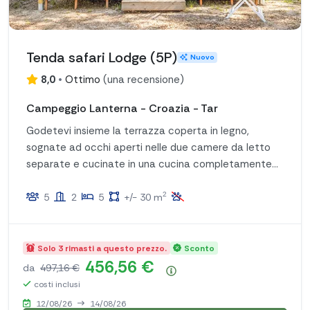
Tenda safari Lodge (5P)
Nuovo
8,0
•
Ottimo
(
una recensione
)
Campeggio Lanterna - Croazia - Tar
Godetevi insieme la terrazza coperta in legno,
sognate ad occhi aperti nelle due camere da letto
separate e cucinate in una cucina completamente
attrezzata. Tutto per una vacanza accogliente e
2
spensierata!
5
2
5
+/- 30 m
Solo 3 rimasti a questo prezzo.
Sconto
456,56 €
da
497,16 €
Riepilogo dei prezzi
costi inclusi
12/08/26
14/08/26