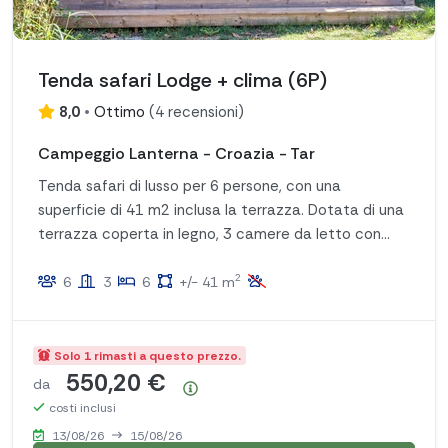
Tenda safari Lodge + clima (6P)
8,0
•
Ottimo
(
4 recensioni
)
Campeggio Lanterna - Croazia - Tar
Tenda safari di lusso per 6 persone, con una
superficie di 41 m2 inclusa la terrazza. Dotata di una
terrazza coperta in legno, 3 camere da letto con
piumoni e cuscini, comodo set da salotto, cucina
2
completamente attrezzata.
6
3
6
+/- 41 m
Solo 1 rimasti a questo prezzo.
550,20 €
da
Riepilogo dei prezzi
costi inclusi
13/08/26
15/08/26