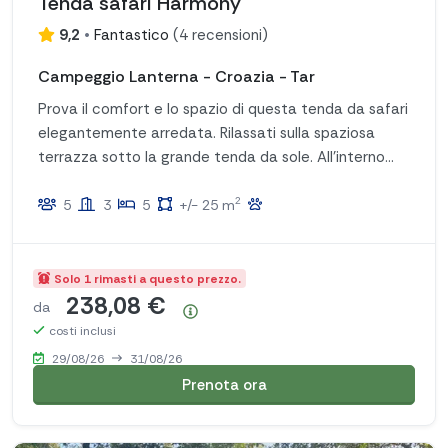
Tenda safari Harmony
9,2
•
Fantastico
(
4 recensioni
)
Campeggio Lanterna - Croazia - Tar
Prova il comfort e lo spazio di questa tenda da safari
elegantemente arredata. Rilassati sulla spaziosa
terrazza sotto la grande tenda da sole. All'interno
troverai camere da letto separate con comodi letti
2
e un pratico angolo cottura con un ampio frigorifero
5
3
5
+/- 25 m
e congelatore. Tutto ciò di cui hai bisogno per un
soggiorno lussuoso e rilassante!
Solo 1 rimasti a questo prezzo.
238,08 €
da
Riepilogo dei prezzi
costi inclusi
29/08/26
31/08/26
Prenota ora