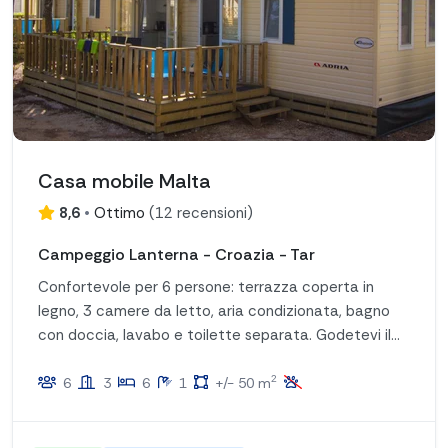
Casa mobile Malta
8,6
•
Ottimo
(
12 recensioni
)
Campeggio Lanterna - Croazia - Tar
Confortevole per 6 persone: terrazza coperta in
legno, 3 camere da letto, aria condizionata, bagno
con doccia, lavabo e toilette separata. Godetevi il
lusso e la comodità per un soggiorno rilassante!
2
6
3
6
1
+/- 50 m