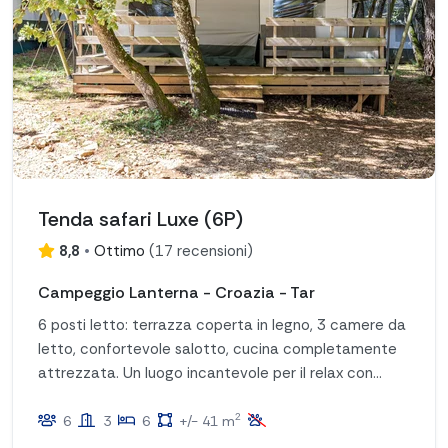
Tenda safari Luxe (6P)
8,8
•
Ottimo
(
17 recensioni
)
Campeggio Lanterna - Croazia - Tar
6 posti letto: terrazza coperta in legno, 3 camere da
letto, confortevole salotto, cucina completamente
attrezzata. Un luogo incantevole per il relax con
comodità!
2
6
3
6
+/- 41 m