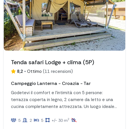
Tenda safari Lodge + clima (5P)
8,2
•
Ottimo
(
11 recensioni
)
Campeggio Lanterna - Croazia - Tar
Godetevi il comfort e l'intimità con 5 persone:
terrazza coperta in legno, 2 camere da letto e una
cucina completamente attrezzata. Un luogo ideale
per il relax!
2
5
2
5
+/- 30 m