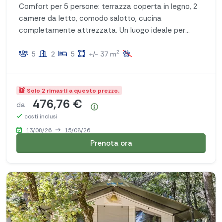
Comfort per 5 persone: terrazza coperta in legno, 2
camere da letto, comodo salotto, cucina
completamente attrezzata. Un luogo ideale per
rilassarsi e divertirsi!
2
5
2
5
+/- 37 m
Solo 2 rimasti a questo prezzo.
476,76 €
da
Riepilogo dei prezzi
costi inclusi
13/08/26
15/08/26
Prenota ora