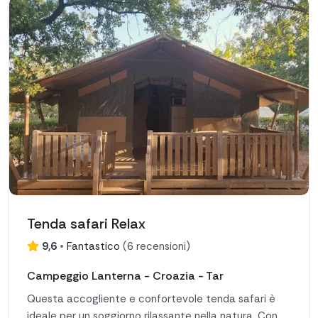
Tenda safari Relax
9,6
•
Fantastico
(
6 recensioni
)
Campeggio Lanterna - Croazia - Tar
Questa accogliente e confortevole tenda safari è
ideale per un soggiorno rilassante nella natura. Con