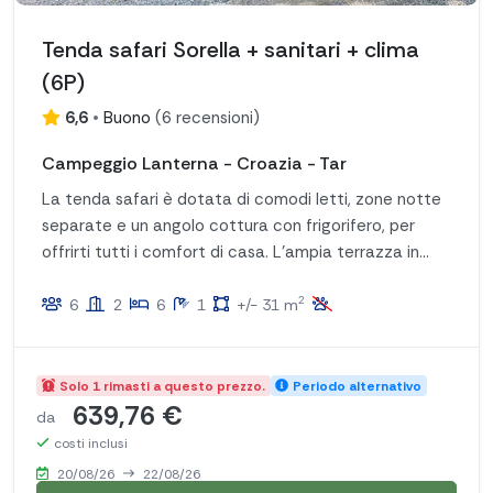
Tenda safari Sorella + sanitari + clima
(6P)
6,6
•
Buono
(
6 recensioni
)
Campeggio Lanterna - Croazia - Tar
La tenda safari è dotata di comodi letti, zone notte
separate e un angolo cottura con frigorifero, per
offrirti tutti i comfort di casa. L'ampia terrazza in
legno è ideale per rilassarsi all'aria aperta. Inoltre, la
2
tenda dispone di un bagno privato, per una maggiore
6
2
6
1
+/- 31 m
comodità.
Solo 1 rimasti a questo prezzo.
Periodo alternativo
639,76 €
da
costi inclusi
20/08/26
22/08/26