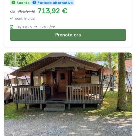
Sconto
Periodo alternativo
713,92 €
da
781,44 €
costi inclusi
10/08/26
12/08/26
Prenota ora