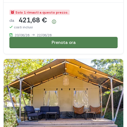
Solo 1 rimasti a questo prezzo.
421,68 €
da
Riepilogo dei prezzi
costi inclusi
20/08/26
22/08/26
Prenota ora