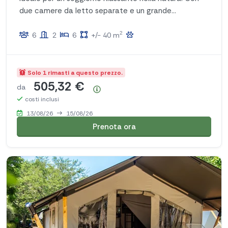
due camere da letto separate e un grande
ventilatore, potrete godervi una piacevole notte di
2
sonno e rinfrescarvi nelle giornate calde. La tenda è
6
2
6
+/- 40 m
arredata in modo elegante e pratico, con un occhio
di riguardo per i dettagli e il comfort.
Solo 1 rimasti a questo prezzo.
505,32 €
da
Riepilogo dei prezzi
costi inclusi
13/08/26
15/08/26
Prenota ora