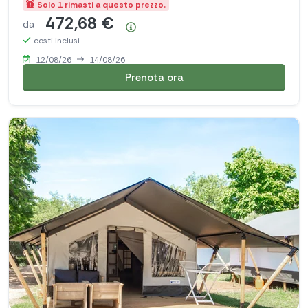
Solo 1 rimasti a questo prezzo.
472,68 €
da
Riepilogo dei prezzi
costi inclusi
12/08/26
14/08/26
Prenota ora