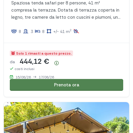
Spaziosa tenda safari per 8 persone, 41 m²
compresa la terrazza. Dotata di terrazza coperta in
legno, tre camere da letto con cuscini e piumoni, un
comodo salottino e una cucina completamente
2
attrezzata.
8
3
8
+/- 41 m
Solo 1 rimasti a questo prezzo.
444,12 €
da
Riepilogo dei prezzi
costi inclusi
15/08/26
17/08/26
Prenota ora