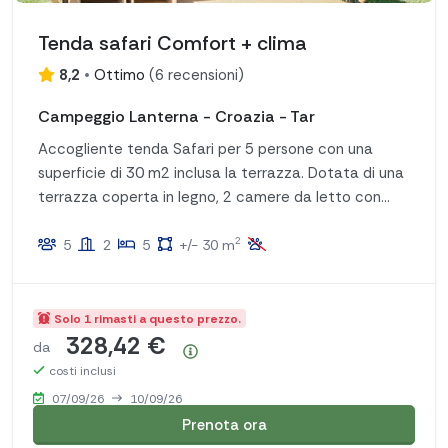
Tenda safari Comfort + clima
8,2
•
Ottimo
(
6 recensioni
)
Campeggio Lanterna - Croazia - Tar
Accogliente tenda Safari per 5 persone con una
superficie di 30 m2 inclusa la terrazza. Dotata di una
terrazza coperta in legno, 2 camere da letto con
piumoni e cuscini, comodo salotto, cucina
2
completamente attrezzata.
5
2
5
+/- 30 m
Solo 1 rimasti a questo prezzo.
328,42 €
da
Riepilogo dei prezzi
costi inclusi
07/09/26
10/09/26
Prenota ora